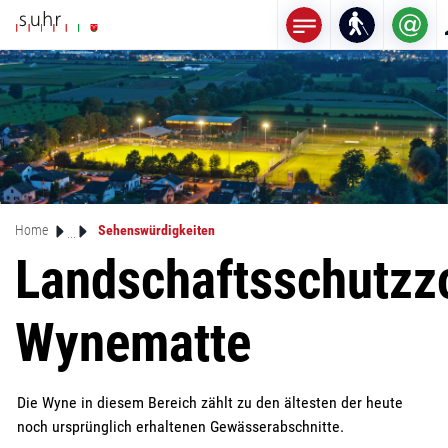
Mustergemeinde
zur Startseite
Direkt zur Hauptnavigation
Direkt zum Inhalt
Direkt zur Suche
Direkt zum Stichwortverzeichnis
(ausgewählt)
Home
Sehenswürdigkeiten
Landschaftsschutzz
Wynematte
Die Wyne in diesem Bereich zählt zu den ältesten der heute
noch ursprünglich erhaltenen Gewässerabschnitte.