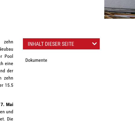
n zehn
INHALT DIESER SEITE
 Neubau
er Pool
Dokumente
ch eine
und der
ch zehn
er 15.5
 7. Mai
ten und
et. Die