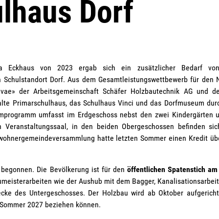
lhaus Dorf
ma Eckhaus von 2023 ergab sich ein zusätzlicher Bedarf vo
en Schulstandort Dorf. Aus dem Gesamtleistungswettbewerb für den
lvae» der Arbeitsgemeinschaft Schäfer Holzbautechnik AG und d
 alte Primarschulhaus, das Schulhaus Vinci und das Dorfmuseum dur
umprogramm umfasst im Erdgeschoss nebst den zwei Kindergärten 
n Veranstaltungssaal, in den beiden Obergeschossen befinden si
wohnergemeindeversammlung hatte letzten Sommer einen Kredit üb
6 begonnen. Die Bevölkerung ist für den
öffentlichen Spatenstich am
umeisterarbeiten wie der Aushub mit dem Bagger, Kanalisationsarbei
ke des Untergeschosses. Der Holzbau wird ab Oktober aufgericht
im Sommer 2027 beziehen können.