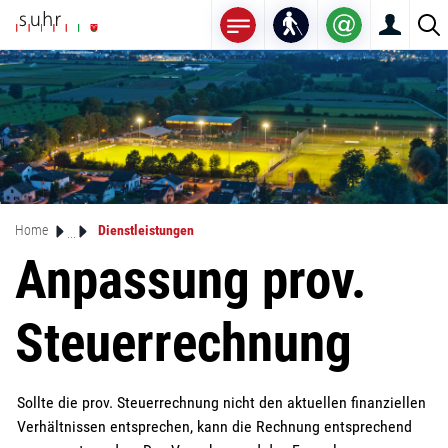
Mustergemeinde
zur Startseite
Direkt zur Hauptnavigation
Direkt zum Inhalt
Direkt zur Suche
Direkt zum Stichwortverzeichnis
(ausgewählt)
Home
Dienstleistungen
Anpassung prov.
Steuerrechnung
Sollte die prov. Steuerrechnung nicht den aktuellen finanziellen
Zugehörige Objekte
Verhältnissen entsprechen, kann die Rechnung entsprechend