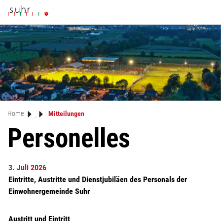
Mustergemeinde
zur Startseite
Direkt zur Hauptnavigation
Direkt zum Inhalt
Direkt zur Suche
Direkt zum Stichwortverzeichnis
(ausgewählt)
Home
Mitteilungen
Personelles
3. Juli 2026
Eintritte, Austritte und Dienstjubiläen des Personals der
Einwohnergemeinde Suhr
Austritt und Eintritt