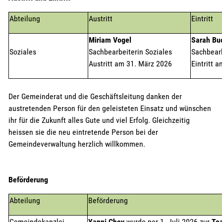
Abteilung
Austritt
Eintritt
Miriam Vogel
Sarah Bu
Soziales
Sachbearbeiterin Soziales
Sachbear
Austritt am 31. März 2026
Eintritt 
Der Gemeinderat und die Geschäftsleitung danken der
austretenden Person für den geleisteten Einsatz und wünschen
ihr für die Zukunft alles Gute und viel Erfolg. Gleichzeitig
heissen sie die neu eintretende Person bei der
Gemeindeverwaltung herzlich willkommen.
Beförderung
Abteilung
Beförderung
Gemeindekanzlei
Yanni Chey
wurde per 1. Juli 2026 zur
Tea